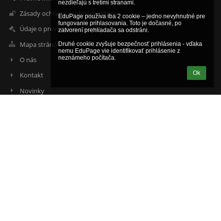
nezdieľajú s tretími stranami.

Zásady ochrany osobných údajov
EduPage používa iba 2 cookie – jedno nevyhnutné pre 
fungovanie prihlasovania. Toto je dočasné, po 
Údaje o prevádzkovateľovi
zatvorení prehliadača sa odstráni.

Mapa stránok
Druhé cookie zvyšuje bezpečnosť prihlásenia - vďaka 
nemu EduPage vie identifikovať prihlásenie z 
neznámeho počítača.
O nás
Ok
Kontakt
Novinky
Kontakty
Súkromná stredná odborná škola pedagogická EBG
jaroslava.krupova@ebgbr.sk
info@ebgbr.sk
+421 48/611 19 92
+421 948 671 607
Školská 5, Brezno
97701 Brezno
Slovakia