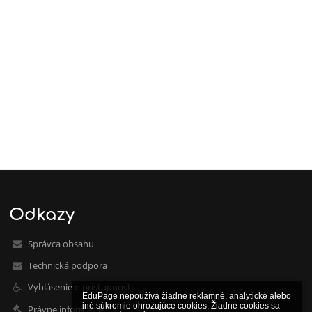
Odkazy
Správca obsahu
Technická podpora
Vyhlásenie o prístupnosti
EduPage nepoužíva žiadne reklamné, analytické alebo 
iné súkromie ohrozujúce cookies. Žiadne cookies sa 
Právne informácie