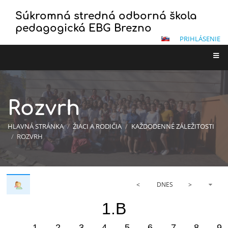
Súkromná stredná odborná škola
pedagogická EBG Brezno
PRIHLÁSENIE
Rozvrh
HLAVNÁ STRÁNKA
/
ŽIACI A RODIČIA
/
KAŽDODENNÉ ZÁLEŽITOSTI
/
ROZVRH
<
DNES
>
1.B
1
2
3
4
5
6
7
8
9