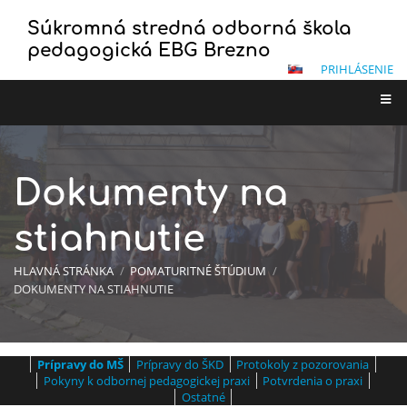
Súkromná stredná odborná škola
pedagogická EBG Brezno
PRIHLÁSENIE
Dokumenty na
stiahnutie
HLAVNÁ STRÁNKA
/
POMATURITNÉ ŠTÚDIUM
/
DOKUMENTY NA STIAHNUTIE
Prípravy do MŠ
Prípravy do ŠKD
Protokoly z pozorovania
Dokumenty
Pokyny k odbornej pedagogickej praxi
Potvrdenia o praxi
na
Ostatné