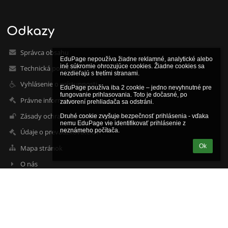
Odkazy
Správca obsahu
EduPage nepoužíva žiadne reklamné, analytické alebo 
iné súkromie ohrozujúce cookies. Žiadne cookies sa 
Technická podpora
nezdieľajú s tretími stranami.

Vyhlásenie o prístupnosti
EduPage používa iba 2 cookie – jedno nevyhnutné pre 
fungovanie prihlasovania. Toto je dočasné, po 
Právne informácie
zatvorení prehliadača sa odstráni.

Zásady ochrany osobných údajov
Druhé cookie zvyšuje bezpečnosť prihlásenia - vďaka 
nemu EduPage vie identifikovať prihlásenie z 
neznámeho počítača.
Údaje o prevádzkovateľovi
Ok
Mapa stránok
O nás
Kontakt
Novinky
Kontakty