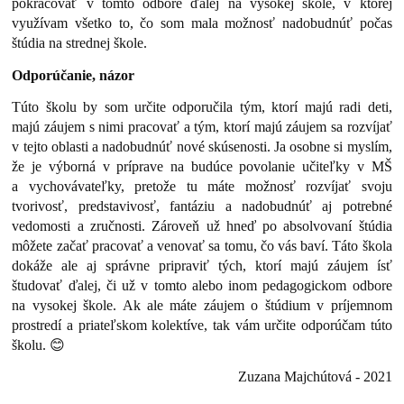
pokračovať v tomto odbore ďalej na vysokej škole, v ktorej
využívam všetko to, čo som mala možnosť nadobudnúť počas
štúdia na strednej škole.
Odporúčanie, názor
Túto školu by som určite odporučila tým, ktorí majú radi deti,
majú záujem s nimi pracovať a tým, ktorí majú záujem sa rozvíjať
v tejto oblasti a nadobudnúť nové skúsenosti. Ja osobne si myslím,
že je výborná v príprave na budúce povolanie učiteľky v MŠ
a vychovávateľky, pretože tu máte možnosť rozvíjať svoju
tvorivosť, predstavivosť, fantáziu a nadobudnúť aj potrebné
vedomosti a zručnosti. Zároveň už hneď po absolvovaní štúdia
môžete začať pracovať a venovať sa tomu, čo vás baví. Táto škola
dokáže ale aj správne pripraviť tých, ktorí majú záujem ísť
študovať ďalej, či už v tomto alebo inom pedagogickom odbore
na vysokej škole. Ak ale máte záujem o štúdium v príjemnom
prostredí a priateľskom kolektíve, tak vám určite odporúčam túto
školu. 😊
Zuzana Majchútová - 2021