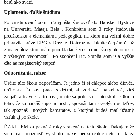
berú ako sväté.
Uplatnenie, ďalšie štúdium
Po zmaturovaní som ďalej išla študovať do Banskej Bystrice
na Univerzitu Mateja Bela . Konkrétne som 3 roky študovala
predškolskú a elementárnu pedagogiku, na ktorú ma veľmi dobre
pripravila práve EBG v Brezne. Doteraz na fakulte čerpám či už
z materiálov ktoré mám poodkladané zo strednej školy alebo resp.
z všetkých vedomostí. Po skončení Bc. Stupňa som išla vyššie
ešte na magisterský stupeň.
Odporúčania, názor
Určite túto školu odporúčam. Je jedno či si chlapec alebo dievča,
určite ak Ťa baví práca s deťmi, si tvorivý/á, nápaditý/á, vieš
zaujať, a hlavne ťa to baví, určite sa prihlás na túto školu. Okrem
toho, že sa naučíš super remeslu, spoznáš tam skvelých učiteľov,
tak spoznáš nových kamarátov, z ktorými budeš mať úžasný
vzťah aj po škole.
ĎAKUJEM za pekné 4 roky strávené na tejto škole. Ďakujem že
som mala možnosť vyjsť do praxe medzi reálne deti, a taktiež