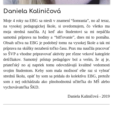
Daniela Kaliničová
Moje 4 roky na EBG sa niesli v znamení “šomrania”, no až teraz,
na vysokej pedagogickej škole, si uvedomujem, čo všetko ma
moja stredná naučila. Aj keď ako študentovi sa mi nepáčila
samotná príprava na hodiny a “bifľovanie”, dnes mi to pomáha.
Obsah učiva na EBG je podobný tomu na vysokej škole a tak mi
príprava na skúšky nezaberá toľko času. Prax ma naučila pracovať
so ŠVP a vhodne pripravovať aktivity pre rôzne vekové kategórie
detí/žiakov. Samotný prístup pedagógov bol a verím, že aj je,
priateľský no aj napriek tomu odovzdávajú kvalitné vedomosti
svojim študentom. Keby som mala možnosť ešte raz si vybrať
strednú školu, opäť by som sa pridala do kolektívu EBG, pretože
som z nej odchádzala ako plnohodnotná učiteľka do MŠ alebo
vychovávateľka ŠKD.
Daniela Kaliničová - 2019