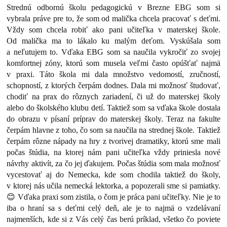
Strednú odbornú školu pedagogickú v Brezne EBG som si
vybrala práve pre to, že som od malička chcela pracovať s deťmi.
Vždy som chcela robiť ako pani učiteľka v materskej škole.
Od malička ma to lákalo ku malým deťom. Vyskúšala som
a neľutujem to. Vďaka EBG som sa naučila vykročiť zo svojej
komfortnej zóny, ktorú som musela veľmi často opúšťať najmä
v praxi. Táto škola mi dala množstvo vedomostí, zručností,
schopností, z ktorých čerpám dodnes. Dala mi možnosť študovať,
chodiť na prax do rôznych zariadení, či už do materskej školy
alebo do školského klubu detí. Taktiež som sa vďaka škole dostala
do obrazu v písaní príprav do materskej školy. Teraz na fakulte
čerpám hlavne z toho, čo som sa naučila na strednej škole. Taktiež
čerpám rôzne nápady na hry z tvorivej dramatiky, ktorú sme mali
počas štúdia, na ktorej nám pani učiteľka vždy priniesla nové
návrhy aktivít, za čo jej ďakujem. Počas štúdia som mala možnosť
vycestovať aj do Nemecka, kde som chodila taktiež do školy,
v ktorej nás učila nemecká lektorka, a popozerali sme si pamiatky.
😊 Vďaka praxi som zistila, o čom je práca pani učiteľky. Nie je to
iba o hraní sa s deťmi celý deň, ale je to najmä o vzdelávaní
najmenších, kde si z Vás celý čas berú príklad, všetko čo poviete