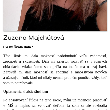
Zuzana Majchútová
Čo mi škola dala?
Táto škola mi dala možnosť nadobudnúť veľa vedomostí,
zručností a skúseností. Dala mi priestor rozvíjať sa v rôznych
oblastiach, vďaka čomu som prišla na to, čo ma naozaj baví.
Zároveň mi dala možnosť sa spoznať s množstvom nových
a úžasných ľudí, ktorí mi nikdy nemali problém pomôcť vždy, keď
som to potrebovala.
Uplatnenie, ďalšie štúdium
Po absolvovaní štúdia na tejto škole, mám už možnosť pracovať
v MŠ a naplno sa venovať deťom. Ja som sa ale rozhodla