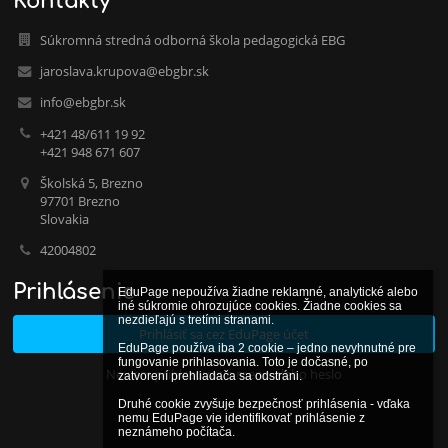
Kontakty
Súkromná stredná odborná škola pedagogická EBG
jaroslava.krupova@ebgbr.sk
info@ebgbr.sk
+421 48/611 19 92
+421 948 671 607
Školská 5, Brezno
97701 Brezno
Slovakia
42004802
Prihlásenie
EduPage nepoužíva žiadne reklamné, analytické alebo 
iné súkromie ohrozujúce cookies. Žiadne cookies sa 
nezdieľajú s tretími stranami.

Prihlásiť sa cez EduPage účet
EduPage používa iba 2 cookie – jedno nevyhnutné pre 
fungovanie prihlasovania. Toto je dočasné, po 
Neviem prihlasovacie meno alebo heslo
zatvorení prehliadača sa odstráni.

Druhé cookie zvyšuje bezpečnosť prihlásenia - vďaka 
nemu EduPage vie identifikovať prihlásenie z 
neznámeho počítača.