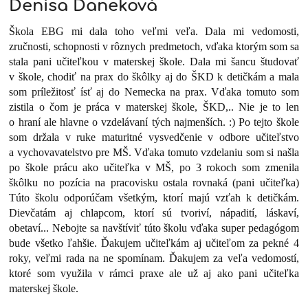
Denisa Daneková
Škola EBG mi dala toho veľmi veľa. Dala mi vedomosti,
zručnosti, schopnosti v rôznych predmetoch, vďaka ktorým som sa
stala pani učiteľkou v materskej škole. Dala mi šancu študovať
v škole, chodiť na prax do škôlky aj do ŠKD k detičkám a mala
som príležitosť ísť aj do Nemecka na prax. Vďaka tomuto som
zistila o čom je práca v materskej škole, ŠKD,.. Nie je to len
o hraní ale hlavne o vzdelávaní tých najmenších. :) Po tejto škole
som držala v ruke maturitné vysvedčenie v odbore učiteľstvo
a vychovavatelstvo pre MŠ. Vďaka tomuto vzdelaniu som si našla
po škole prácu ako učiteľka v MŠ, po 3 rokoch som zmenila
škôlku no pozícia na pracovisku ostala rovnaká (pani učiteľka)
Túto školu odporúčam všetkým, ktorí majú vzťah k detičkám.
Dievčatám aj chlapcom, ktorí sú tvoriví, nápadití, láskaví,
obetaví... Nebojte sa navštíviť túto školu vďaka super pedagógom
bude všetko ľahšie. Ďakujem učiteľkám aj učiteľom za pekné 4
roky, veľmi rada na ne spomínam. Ďakujem za veľa vedomostí,
ktoré som využila v rámci praxe ale už aj ako pani učiteľka
materskej škole.