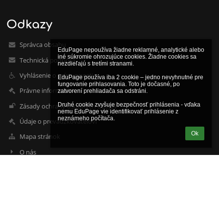
Odkazy
Správca obsahu
EduPage nepoužíva žiadne reklamné, analytické alebo 
iné súkromie ohrozujúce cookies. Žiadne cookies sa 
Technická podpora
nezdieľajú s tretími stranami.

Vyhlásenie o prístupnosti
EduPage používa iba 2 cookie – jedno nevyhnutné pre 
fungovanie prihlasovania. Toto je dočasné, po 
Právne informácie
zatvorení prehliadača sa odstráni.

Druhé cookie zvyšuje bezpečnosť prihlásenia - vďaka 
Zásady ochrany osobných údajov
nemu EduPage vie identifikovať prihlásenie z 
neznámeho počítača.
Údaje o prevádzkovateľovi
Ok
Mapa stránok
O nás
Kontakt
Novinky
Kontakty