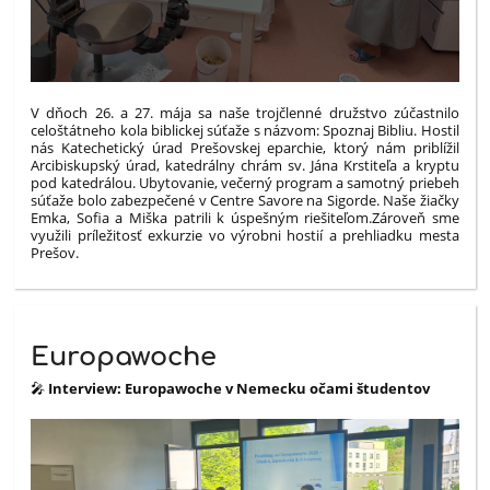
V dňoch 26. a 27. mája sa naše trojčlenné družstvo zúčastnilo
celoštátneho kola biblickej súťaže s názvom: Spoznaj Bibliu. Hostil
nás Katechetický úrad Prešovskej eparchie, ktorý nám priblížil
Arcibiskupský úrad, katedrálny chrám sv. Jána Krstiteľa a kryptu
pod katedrálou. Ubytovanie, večerný program a samotný priebeh
súťaže bolo zabezpečené v Centre Savore na Sigorde. Naše žiačky
Emka, Sofia a Miška patrili k úspešným riešiteľom.
Zároveň sme
využili príležitosť exkurzie vo výrobni hostií a prehliadku mesta
Prešov.
Europawoche
🎤
Interview: Europawoche v Nemecku očami študentov