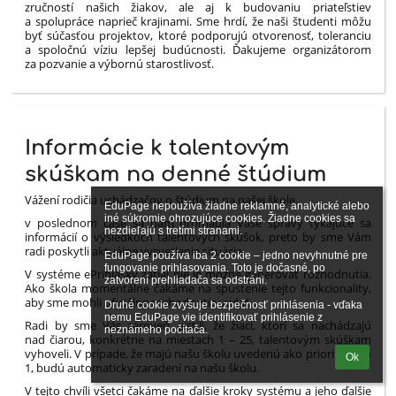
zručností našich žiakov, ale aj k budovaniu priateľstiev
a spolupráce naprieč krajinami. Sme hrdí, že naši študenti môžu
byť súčasťou projektov, ktoré podporujú otvorenosť, toleranciu
a spoločnú víziu lepšej budúcnosti. Ďakujeme organizátorom
za pozvanie a výbornú starostlivosť.
Informácie k talentovým
skúškam na denné štúdium
Vážení rodičia uchádzačov o štúdium na našej škole,
EduPage nepoužíva žiadne reklamné, analytické alebo 
iné súkromie ohrozujúce cookies. Žiadne cookies sa 
v poslednom čase sa nám hromadia Vaše správy týkajúce sa
nezdieľajú s tretími stranami.

informácií o výsledkoch talentových skúšok, preto by sme Vám
radi poskytli aktuálne vysvetlenie situácie.
EduPage používa iba 2 cookie – jedno nevyhnutné pre 
fungovanie prihlasovania. Toto je dočasné, po 
V systéme ePrihlášky zatiaľ nie je možné generovať rozhodnutia.
zatvorení prehliadača sa odstráni.

Ako škola momentálne čakáme na spustenie tejto funkcionality,
aby sme mohli oficiálne rozhodnutia vydať.
Druhé cookie zvyšuje bezpečnosť prihlásenia - vďaka 
nemu EduPage vie identifikovať prihlásenie z 
Radi by sme Vás zároveň uistili, že žiaci, ktorí sa nachádzajú
neznámeho počítača.
nad čiarou, konkrétne na miestach 1 – 25, talentovým skúškam
vyhoveli. V prípade, že majú našu školu uvedenú ako prioritu číslo
Ok
1, budú automaticky zaradení na našu školu.
V tejto chvíli všetci čakáme na ďalšie kroky systému a jeho ďalšie