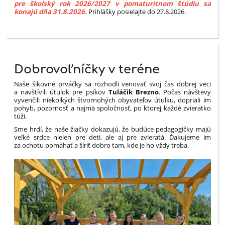
pre školský rok 2026/2027 v pomaturitnom štúdiu sa
konajú dňa 31.8.2026.
Prihlášky posielajte do 27.8.2026.
Dobrovoľníčky v teréne
Naše šikovné prváčky sa rozhodli venovať svoj čas dobrej veci
a navštívili útulok pre psíkov
Tuláčik Brezno
. Počas návštevy
vyvenčili niekoľkých štvornohých obyvateľov útulku, dopriali im
pohyb, pozornosť a najmä spoločnosť, po ktorej každé zvieratko
túži.
Sme hrdí, že naše žiačky dokazujú, že budúce pedagogičky majú
veľké srdce nielen pre deti, ale aj pre zvieratá. Ďakujeme im
za ochotu pomáhať a šíriť dobro tam, kde je ho vždy treba.