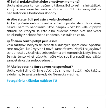
🕊️
Bol aj nejaký silný alebo emotívny moment?
Určite návšteva koncentračného tábora. Bol to veľmi silný zážitok,
ktorý v nás zanechal veľa emócií a donútil nás zamyslieť sa
nad históriou a hodnotou slobody.
🌧️
Ako ste zvládli počasie a veľa chodenia?
Aj keď počasie nebolo ideálne a často pršalo alebo bola zima,
náladu nám to nepokazilo. Skôr naopak – vzniklo veľa vtipných
situácií, na ktorých sa ešte dlho budeme smiať. Síce nás večer
boleli nohy z nekonečného chodenia, ale stálo to za to.
🤝
Čo vám tento pobyt priniesol?
Veľa zážitkov, nových skúseností a krásnych spomienok. Spoznali
sme nových ľudí, vytvorili nové kamarátstva, zlepšili si jazykové
schopnosti a získali viac sebavedomia pri komunikácii. Myslíme si,
že nás tento výlet všetkých ešte viac spojil a naučil nás väčšej
samostatnosti a zodpovednosti.
💭
Ako budete na Europawoche spomínať?
Určite veľmi dlho 😊 Sme vďační, že sme mohli zažiť niečo takéto,
a dúfame, že sa ešte niekedy do Nemecka vrátime.
Fotogalériu k článku nájdete TU