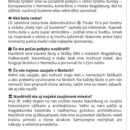
Minulý týždeň sme sa zúčastnili pobytu v rámci týždňa Európy –
Europawoche v Nemecku, konkrétne v meste Magdeburg. Bol to
zážitok, na ktorý budeme ešte veľmi dlho spomínať.
🚐
Aká bola cesta?
Už samotná cesta bola dobrodružstvo 😄 Trvala 10 a pol hodiny
a otázka „Kedy tam už budeme?“ zaznela asi miliónkrát. Napriek
tomu bola v aute super atmosféra – púšťali sme si hudbu, smiali
sa, rozprávali a občas si aj trochu zašomrali. Nakoniec práve tieto
momenty patria medzi naše najlepšie spomienky.
🏫
Čo ste počas pobytu navštívili?
Navštívili sme viaceré školy a škôlky EBG v mestách Magdeburg,
Halberstadt, Naumburg a Halle. Mali sme možnosť vidieť, ako
funguje školstvo v Nemecku a porovnať ho s tým naším.
📚
Čo vás najviac zaujalo v školách?
Veľmi nás zaujalo, akú voľnosť majú deti v nemeckých škôlkach
a ako prebieha vyučovanie na školách. Na každej škole si pre nás
nemeckí žiaci pripravili rôzne aktivity, takže sme sa nielen zabavili,
ale aj veľa naučili.
🏛️
Navštívili ste aj nejaké zaujímavé miesta?
Áno 😊 Veľký dojem na nás urobilo mesto Naumburg so svojimi
historickými uličkami a architektúrou. Veľmi sa nám páčila aj
magdeburská katedrála s nádhernou gotickou architektúrou.
Navštívili sme aj Elbauenpark, kde sme sa previezli vláčikom, videli
krásnu prírodu a rôzne atrakcie. Samozrejme nechýbali ani
nákupy a večerné posedenia.