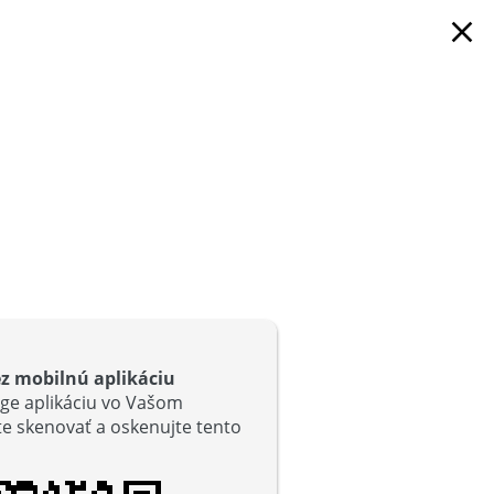
close
ez mobilnú aplikáciu
ge aplikáciu vo Vašom
ľte skenovať a oskenujte tento