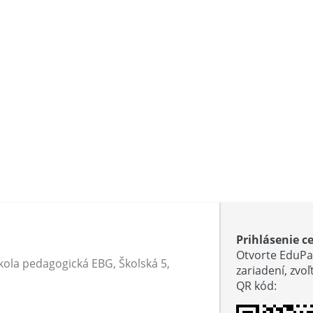
Prihlásenie c
Otvorte EduPa
ola pedagogická EBG, Školská 5,
zariadení, zvo
QR kód
: