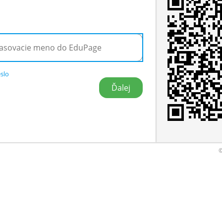
slo
©